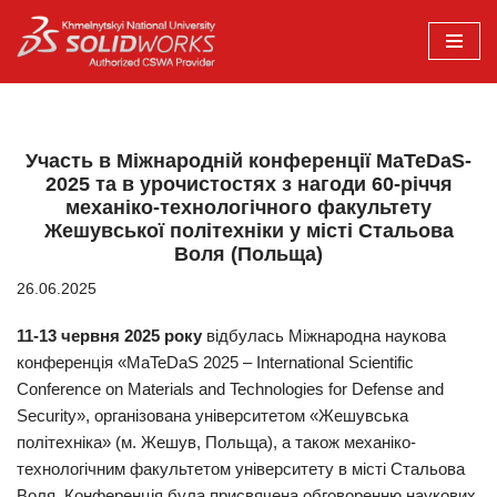
Перейти
до
вмісту
Участь в Міжнародній конференції MaTeDaS-
2025 та в урочистостях з нагоди 60-річчя
механіко-технологічного факультету
Жешувської політехніки у місті Стальова
Воля (Польща)
26.06.2025
11-13 червня 2025 року
відбулась Міжнародна наукова
конференція «MaTeDaS 2025 – International Scientific
Conference on Materials and Technologies for Defense and
Security», організована університетом «Жешувська
політехніка» (м. Жешув, Польща), а також механіко-
технологічним факультетом університету в місті Стальова
Воля. Конференція була присвячена обговоренню наукових