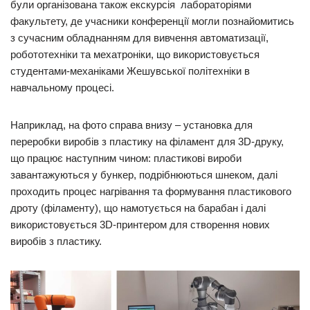
були організована також екскурсія лабораторіями
факультету, де учасники конференції могли познайомитись
з сучасним обладнанням для вивчення автоматизації,
робототехніки та мехатроніки, що використовується
студентами-механіками Жешувської політехніки в
навчальному процесі.
Наприклад, на фото справа внизу – установка для
переробки виробів з пластику на філамент для 3D-друку,
що працює наступним чином: пластикові вироби
завантажуються у бункер, подрібнюються шнеком, далі
проходить процес нагрівання та формування пластикового
дроту (філаменту), що намотується на барабан і далі
використовується 3D-принтером для створення нових
виробів з пластику.