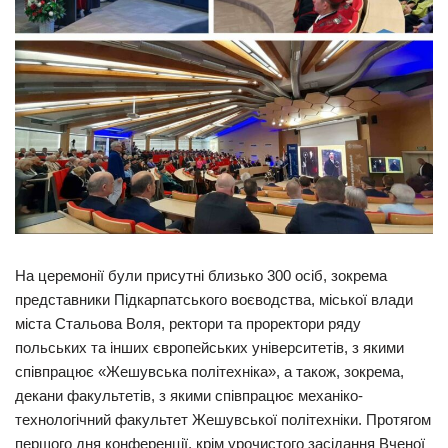
На церемонії були присутні близько 300 осіб, зокрема
представники Підкарпатського воєводства, міської влади
міста Стальова Воля, ректори та проректори ряду
польських та інших європейських університетів, з якими
співпрацює «Жешувська політехніка», а також, зокрема,
декани факультетів, з якими співпрацює механіко-
технологічний факультет Жешувської політехніки. Протягом
першого дня конференції, крім урочистого засідання Вченої