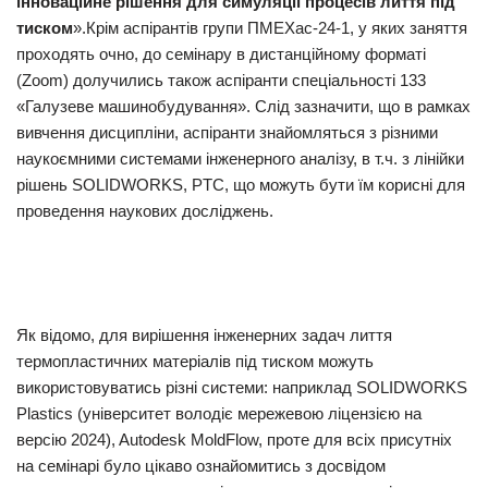
інноваційне рішення для симуляції процесів лиття під
тиском
».Крім аспірантів групи ПМЕХас-24-1, у яких заняття
проходять очно, до семінару в дистанційному форматі
(Zoom) долучились також аспіранти спеціальності 133
«Галузеве машинобудування». Слід зазначити, що в рамках
вивчення дисципліни, аспіранти знайомляться з різними
наукоємними системами інженерного аналізу, в т.ч. з лінійки
рішень SOLIDWORKS, PTC, що можуть бути їм корисні для
проведення наукових досліджень.
Як відомо, для вирішення інженерних задач лиття
термопластичних матеріалів під тиском можуть
використовуватись різні системи: наприклад SOLIDWORKS
Plastics (університет володіє мережевою ліцензією на
версію 2024), Autodesk MoldFlow, проте для всіх присутніх
на семінарі було цікаво ознайомитись з досвідом