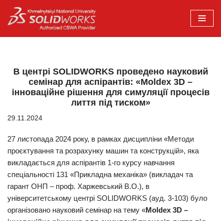
Перейти
до
вмісту
В центрі SOLIDWORKS проведено науковий
семінар для аспірантів: «Moldex 3D –
інноваційне рішення для симуляції процесів
лиття під тиском»
29.11.2024
27 листопада 2024 року, в рамках дисципліни «Методи
проєктування та розрахунку машин та конструкцій», яка
викладається для аспірантів 1-го курсу навчання
спеціальності 131 «Прикладна механіка» (викладач та
гарант ОНП – проф. Харжевський В.О.), в
університетському центрі SOLIDWORKS (ауд. 3-103) було
організовано науковий семінар на тему «
Moldex 3D
–