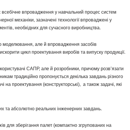
ю є всебічне впровадження у навчальний процес систем
рної механіки, зазначені технології впроваджені у
ентів, необхідних для сучасного виробництва.
го моделювання, але й впровадження засобів
скорити цикл проектування виробів та випуску продукції.
користувачі САПР, але й розробники, причому розв’язати
никам традиційно пропонується декілька завдань різного
і на проектування (конструкторські), а також задачі, які
их та абсолютно реальних інженерних завдань.
ів для зберігання палет (компактно згрупованих на