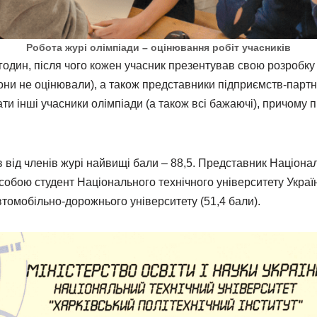
Робота журі олімпіади – оцінювання робіт учасників
один, після чого кожен учасник презентував свою розробку п
вони не оцінювали), а також представники підприємств-партн
ти інші учасники олімпіади (а також всі бажаючі), причому 
в від членів журі найвищі бали – 88,5. Представник Націона
ж собою студент Національного технічного університету Україн
втомобільно-дорожнього університету (51,4 бали).