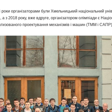
зні роки організаторами були Хмельницький національний уні
», а з 2018 року, вже вдруге, організатором олімпіади є Нац
оматизованого проектування механізмів і машин (ТММ і САПР