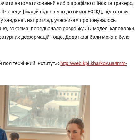
дбачити автоматизований вибір профілю стійок та траверс,
Р специфікацій відповідно до вимог ЄСКД, підготовку
ому завданні, наприклад, учасникам пропонувалось
ння, зокрема, передбачало розробку 3D-моделі кавоварки,
пературних деформацій тощо. Додаткові бали можна було
 політехнічний інститут»:
http://web.kpi.kharkov.ua/tmm-