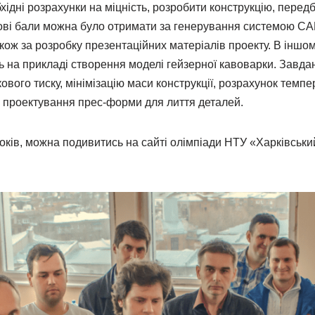
бхідні розрахунки на міцність, розробити конструкцію, пере
ові бали можна було отримати за генерування системою САП
кож за розробку презентаційних матеріалів проекту. В інш
 на прикладі створення моделі гейзерної кавоварки. Завда
ового тиску, мінімізацію маси конструкції, розрахунок тем
, проектування прес-форми для лиття деталей.
оків, можна подивитись на сайті олімпіади НТУ «Харківський