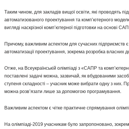
Таким чином, для закладів вищої освіти, які проводять п
автоматизованого проектування та комп’ютерного моделюва
вигляді наскрізної комп’ютерної підготовки на основі С
Причому, важливим аспектом для сучасних підприємств є
автоматизації проектування, зокрема розробка власних д
Отже, на Всеукраїнській олімпіаді з «САПР та комп’ютер
поставлені задачі можна, зазвичай, як вбудованими засоб
ступеня складності – учасник може вибрати одну з них. При
можна розв’язати лише за допомогою програмування.
Важливим аспектом є чітке практичне спрямування олімпі
На олімпіаді-2019 учасникам було запропоновано, зокрем