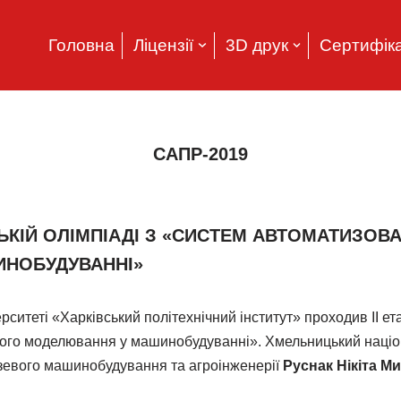
Головна
Ліцензії
3D друк
Сертифіка
САПР-2019
ЬКІЙ ОЛІМПІАДІ З «СИСТЕМ АВТОМАТИЗОВ
НОБУДУВАННІ»
ситеті «Харківський політехнічний інститут» проходив ІІ ета
го моделювання у машинобудуванні». Хмельницький націон
узевого машинобудування та агроінженерії
Руснак Нікіта М