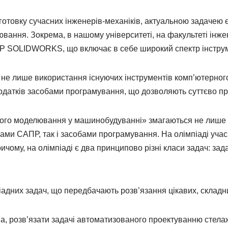
ідготовку сучасних інженерів-механіків, актуальною задаче
ння. Зокрема, в нашому університеті, на факультеті інжене
АПР SOLIDWORKS, що включає в себе широкий спектр інструм
 не лише використання існуючих інструментів комп’ютерно
одатків засобами програмування, що дозволяють суттєво при
ного моделювання у машинобудуванні» змагаються не лише 
ами САПР, так і засобами програмування. На олімпіаді учас
чому, на олімпіаді є два принципово різні класи задач: задач
адних задач, що передбачають розв’язання цікавих, складн
а, розв’язати задачі автоматизованого проектуванню стелаж