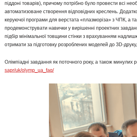
піддоні товарів), причому потрібно було провести всі нео
автоматизоване створення відповідних креслень. Додатк
керуючої програми для верстата «плазморіза» з ЧПК, а та
продемонструвати навички у вирішенні проектних завдань
підбір мінімальної товщини стінки з врахуванням надлишк
отримати за підготовку розроблених моделей до 3D-друку
Олімпіадні завдання як поточного року, а також минулих р
sapr/uk/olymp_ua_faq/