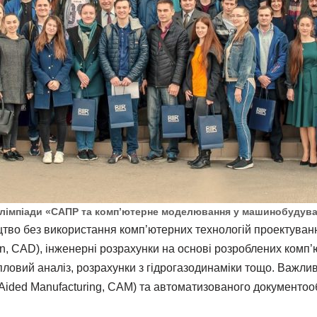
лімпіади «САПР та комп’ютерне моделювання у машинобудуван
цтво без використання комп’ютерних технологій проектуван
, CAD), інженерні розрахунки на основі розроблених комп’
 тепловий аналіз, розрахунки з гідрогазодинаміки тощо. Важ
ided Manufacturing, CAM) та автоматизованого документообі