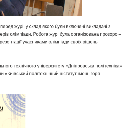
еред журі, у склад якого були включені викладачі з
ерів олімпіади. Робота журі була організована прозоро –
презентації учасниками олімпіади своїх рішень
льного технічного університету «Дніпровська політехніка»
и «Київський політехнічний інститут імені Ігоря