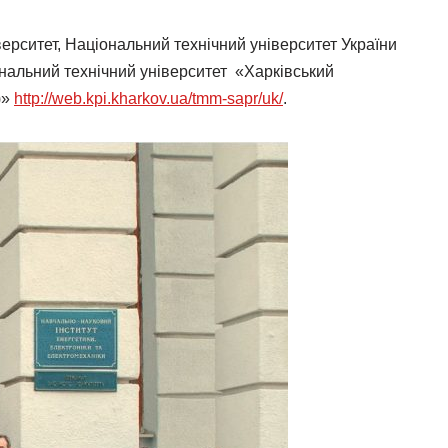
верситет, Національний технічний університет України
іональний технічний університет «Харківський
)»
http://web.kpi.kharkov.ua/tmm-sapr/uk/
.