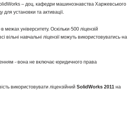
у SolidWorks – доц. кафедри машинознавства Харжевського
ду для установки та активації.
·в межах університету. Оскільки·500 ліцензій
сі вільні навчальні ліцензії можуть використовуватись·на
енням -·вона не включає·юридичного права
вість використовувати ліцензійний
SolidWorks 2011
на