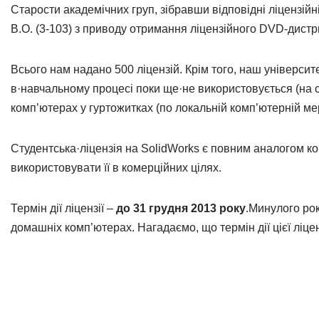
Старости академічних груп, зібравши відповідні ліцензій
В.О. (3-103) з приводу отримання ліцензійного DVD-дист
Всього нам надано 500 ліцензій. Крім того, наш університ
в·навчальному процесі поки ще·не використовується (на с
комп’ютерах у гуртожитках (по локальній комп’ютерній ме
Студентська·ліцензія на SolidWorks є повним аналогом ко
використовувати її в комерційних цілях.
Термін дії ліцензії –
до 31 грудня 2013 року
.Минулого рок
домашніх комп’ютерах. Нагадаємо, що термін дії цієї ліцен