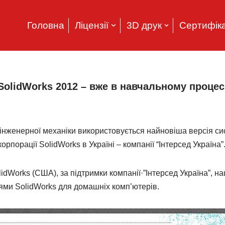
Головна
Ліцензії
3D друк
Сертифіка
SolidWorks 2012 – вже в навчальному процес
 інженерної механіки використовується найновіша версія 
порації SolidWorks в Україні – компанії “Інтерсед Україна”
idWorks (США), за підтримки компанії·”Інтерсед Україна”, на
ями SolidWorks для домашніх комп’ютерів.