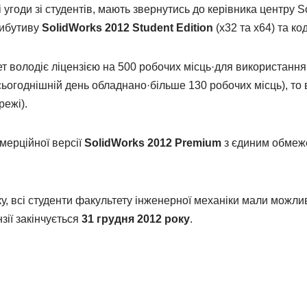
ні угоди зі студентів, мають звернутись до керівника центр
рибутиву
SolidWorks 2012 Student Edition
(x32 та x64) та ко
ет володіє ліцензією на 500 робочих місць·для використання
ьогоднішній день обладнано·більше 130 робочих місць), то в
режі).
мерційної версії
SolidWorks 2012 Premium
з єдиним обмеж
у, всі студенти факультету інженерної механіки мали можли
зії закінчується
31 грудня 2012 року
.