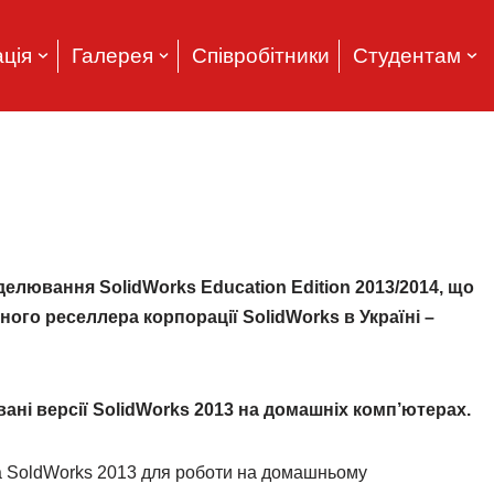
ція
Галерея
Співробітники
Студентам
елювання SolidWorks Education Edition 2013/2014, що
ого реселлера корпорації SolidWorks в Україні –
ані версії SolidWorks 2013 на домашніх комп’ютерах.
на SoldWorks 2013 для роботи на домашньому