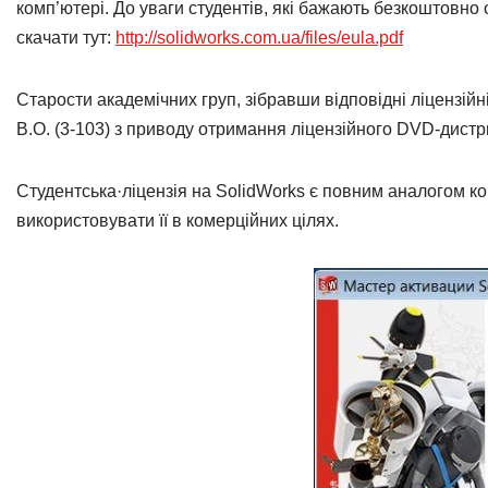
комп’ютері. До уваги студентів, які бажають безкоштовно
скачати тут:
http://solidworks.com.ua/files/eula.pdf
Старости академічних груп, зібравши відповідні ліцензій
В.О. (3-103) з приводу отримання ліцензійного DVD-дист
Студентська·ліцензія на SolidWorks є повним аналогом ко
використовувати її в комерційних цілях.