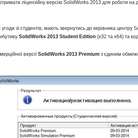
 отримати ліцензійну версію SolidWorks 2013 для роботи на
ні угоди зі студентів, мають звернутись до керівника центр
рибутиву
SolidWorks 2013 Student Edition
(x32 та x64) та ко
мерційної версії
SolidWorks 2013 Premium
з єдиним обмеж