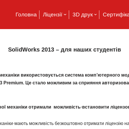
Головна
Ліцензії
3D друк
Сертифіка
SolidWorks 2013 – для наших студентів
 механіки використовується система комп’ютерного мод
13 Premium. Це стало можливим за сприяння авторизован
рної механіки отримали можливість·встановити ліцензов
механіки·мають можливість безкоштовно отримати ліцензію 