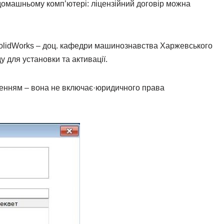
 домашньому комп’ютері: ліцензійний договір можна
у SolidWorks – доц. кафедри машинознавства Харжевського
ду для установки та активації.
енням – вона не включає·юридичного права