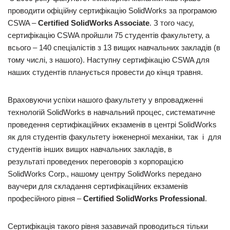
проводити офіційну сертифікацію SolidWorks за програмою
CSWA –
Certified SolidWorks Associate
. З того часу,
сертифікацію CSWA пройшли 75 студентів факультету, а
всього – 140 спеціалістів з 13 вищих навчальних закладів (в
тому числі, з нашого). Наступну сертифікацію CSWA для
наших студентів планується провести до кінця травня.
Враховуючи успіхи нашого факультету у впровадженні
технологій SolidWorks в навчальний процес, систематичне
проведення сертифікаційних екзаменів в центрі SolidWorks
як для студентів факультету інженерної механіки, так і для
студентів інших вищих навчальних закладів, в
результаті проведених переговорів з корпорацією
SolidWorks Corp., нашому центру SolidWorks передано
ваучери для складання сертифікаційних екзаменів
професійного рівня –
Certified SolidWorks Professional
.
Сертифікація такого рівня зазавичай проводиться тільки