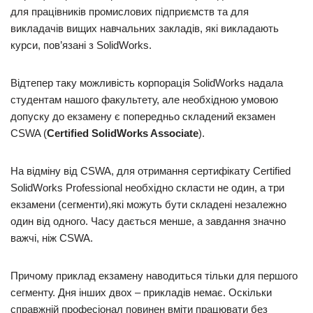
для працівників промислових підприємств та для
викладачів вищих навчальних закладів, які викладають
курси, пов’язані з SolidWorks.
Відтепер таку можливість корпорація SolidWorks надала
студентам нашого факультету, але необхідною умовою
допуску до екзамену є попередньо складений екзамен
CSWA (
Certified SolidWorks Associate
).
На відміну від CSWA, для отримання сертифікату Certified
SolidWorks Professional необхідно скласти не один, а три
екзамени (сегменти),які можуть бути складені незалежно
один від одного. Часу дається менше, а завдання значно
важчі, ніж CSWA.
Причому приклад екзамену наводиться тільки для першого
сегменту. Дня інших двох – прикладів немає. Оскільки
справжній професіонал повинен вміти працювати без