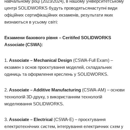
навчальному році (2023/2024), в нашому університетському
центрі SOLIDWORKS будуть проводятьсянаступні види
офіційних сертифікаційних екзаменів, результати яких
визнаються в усьому світі:
Екзамени базового рівня – Ceritifed SOLIDWORKS
Associate (CSWA):
1.
Associate – Mechanical Design
(CSWA-Full Exam) –
екзамен з основ проєктування моделей, складальних
одиниць та оформлення креслень у SOLIDWORKS.
2.
Associate – Additive Manufacturing
(CSWA-AM) – основи
технологій 3D-друку, з використанням технологій
моделювання SOLIDWORKS.
3.
Associate – Electrical
(CSWA-E) – проєктування
електротехнічних систем, інтегрування електричних схем у