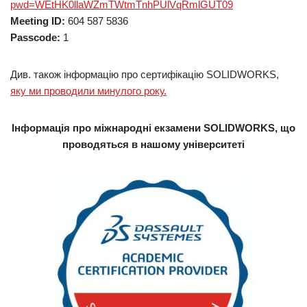
pwd=WEtHK0llaWZmTWtmTnhPUlVqRmlGUT09
Meeting ID:
604 587 5836
Passcode:
1
Див. також інформацію про сертифікацію SOLIDWORKS,
яку ми проводили минулого року.
Інформація про міжнародні екзамени SOLIDWORKS, що
проводяться в нашому університеті