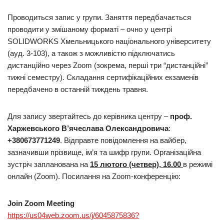
Проводиться запис у групи. Заняття передбачається
проводити у змішаному форматі – очно у центрі
SOLIDWORKS Хмельницького національного університету
(ауд. 3-103), а також з можливістю підключатись
дистанційно через Zoom (зокрема, перші три “дистанційні”
тижні семестру). Складання сертифікаційних екзаменів
передбачено в останній тиждень травня.
Для запису звертайтесь до керівника центру –
проф.
Харжевського В’ячеслава Олександровича
:
+380673771249
. Відправте повідомлення на вайбер,
зазначивши прізвище, ім’я та шифр групи. Організаційна
зустріч запланована на
15 лютого (четвер), 16.00
в режимі
онлайн (Zoom). Посилання на Zoom-конференцію:
Join Zoom Meeting
https://us04web.zoom.us/j/6045875836?