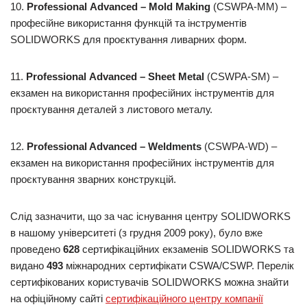
10.
Professional
Advanced
–
Mold
Making
(CSWPA-MM) –
професійне використання функцій та інструментів
SOLIDWORKS для проєктування ливарних форм.
11.
Professional
Advanced
–
Sheet
Metal
(CSWPA-SM) –
екзамен на використання професійних інструментів для
проєктування деталей з листового металу.
12.
Professional Advanced – Weldments
(CSWPA-WD) –
екзамен на використання професійних інструментів для
проєктування зварних конструкцій.
Слід зазначити, що за час існування центру SOLIDWORKS
в нашому університеті (з грудня 2009 року), було вже
проведено
628
сертифікаційних екзаменів SOLIDWORKS та
видано
493
міжнародних сертифікати CSWA/CSWP. Перелік
сертифікованих користувачів SOLIDWORKS можна знайти
на офіційному сайті
сертифікаційного центру компанії