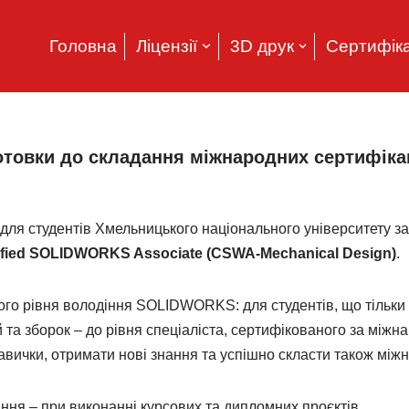
Головна
Ліцензії
3D друк
Сертифіка
готовки до складання міжнародних сертифік
для студентів Хмельницького національного університету з
ified SOLIDWORKS Associate (CSWA-Mechanical Design)
.
ого рівня володіння SOLIDWORKS: для студентів, що тільк
та зборок – до рівня спеціаліста, сертифікованого за між
авички, отримати нові знання та успішно скласти також мі
ня – при виконанні курсових та дипломних проєктів.