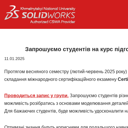
Перейти
до
вмісту
Запрошуємо студентів на курс під
11.01.2025
Протягом весняного семестру (лютий-червень 2025 року) 
складання міжнародного сертифікаційного екзамену
Cert
Проводиться запис у групи.
Запрошуємо студентів різн
можливість розібратись з основами моделювання деталей 
Для бажаючих студентів, буде можливість удосконалити н
Отримані знання будуть корисними для подальшого навчан