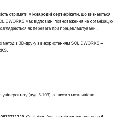
вість отримати
міжнародні сертифікати
, що визнаються
р SOLIDWORKS має відповідні повноваження на організацію
 розглядаються як перевага при працевлаштуванні.
ти з методів 3D-друку з використанням SOLIDWORKS –
RKS.
ніверситету (ауд. 3-103), а також з можливістю
80673771249
. Організаційна зустріч запланована на
6