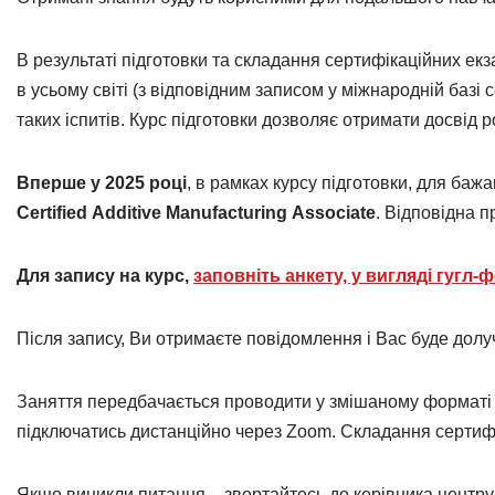
В результаті підготовки та складання сертифікаційних ек
в усьому світі (з відповідним записом у міжнародній баз
таких іспитів. Курс підготовки дозволяє отримати досві
Вперше у 2025 році
, в рамках курсу підготовки, для ба
Certified Additive Manufacturing Associate
. Відповідна 
Для запису на курс,
заповніть анкету, у вигляді гугл-
Після запису, Ви отримаєте повідомлення і Вас буде долуч
Заняття передбачається проводити у змішаному форматі –
підключатись дистанційно через Zoom. Складання сертифі
Якщо виникли питання – звертайтесь до керівника центру