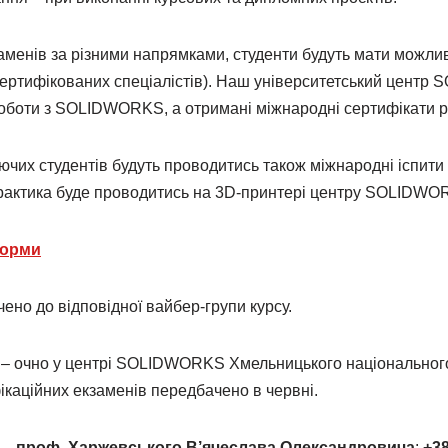
заменів за різними напрямками, студенти будуть мати можли
і сертифікованих спеціалістів). Наш університетський цент
д роботи з SOLIDWORKS, а отримані міжнародні сертифікати
жаючих студентів будуть проводитись також міжнародні іспи
практика буде проводитись на 3D-принтері центру SOLIDWO
форми
ено до відповідної вайбер-групи курсу.
 очно у центрі SOLIDWORKS Хмельницького національного у
каційних екзаменів передбачено в червні.
 –
проф. Харжевського В’ячеслава Олександровича
:
+3