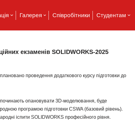
ція
Галерея
Співробітники
Студентам
аційних екзаменів SOLIDWORKS-2025
аплановано проведення додаткового курсу підготовки до
и починають опановувати 3D-моделювання, буде
народною програмою підготовки CSWA (базовий рівень).
жнародні іспити SOLIDWORKS професійного рівня.