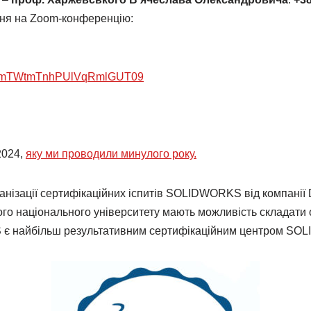
ння на Zoom-конференцію:
aWZmTWtmTnhPUlVqRmlGUT09
2024,
яку ми проводили минулого року.
анізації сертифікаційних іспитів SOLIDWORKS від компанії 
ого національного університету мають можливість складати
S є найбільш результативним сертифікаційним центром 