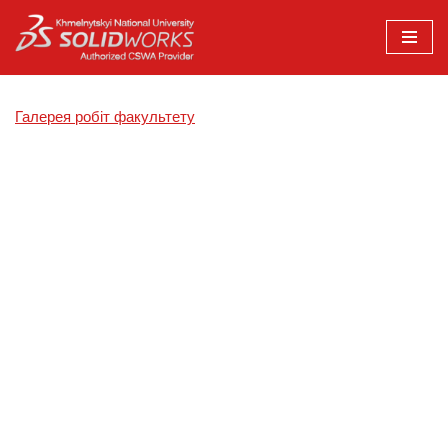
Перейти
до
вмісту
Галерея робіт факультету