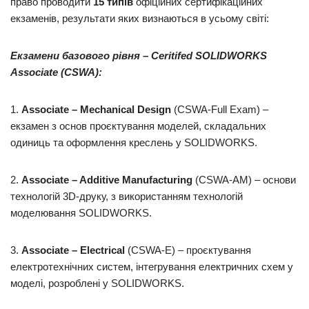
право проводити
15 типів
офіційних сертифікаційних
екзаменів, результати яких визнаються в усьому світі:
Екзамени базового рівня – Ceritifed SOLIDWORKS
Associate (CSWA):
1.
Associate – Mechanical Design
(CSWA-Full Exam) –
екзамен з основ проєктування моделей, складальних
одиниць та оформлення креслень у SOLIDWORKS.
2.
Associate
–
Additive
Manufacturing
(CSWA-AM) – основи
технологій 3D-друку, з використанням технологій
моделювання SOLIDWORKS.
3.
Associate
–
Electrical
(CSWA-E) – проєктування
електротехнічних систем, інтегрування електричних схем у
моделі, розроблені у SOLIDWORKS.