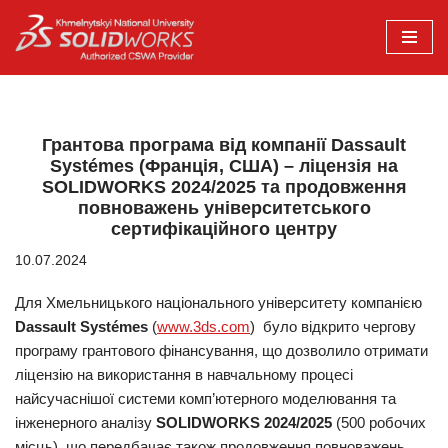
Перейти
до
вмісту
Грантова програма від компанії Dassault
Systémes (Франція, США) – ліцензія на
SOLIDWORKS 2024/2025 та продовження
повноважень університетського
сертифікаційного центру
10.07.2024
Для Хмельницького національного університету компанією
Dassault
Syst
é
mes
(
www.3ds.com
) було відкрито чергову
програму грантового фінансування, що дозволило отримати
ліцензію на використання в навчальному процесі
найсучаснішої системи комп’ютерного моделювання та
інженерного аналізу
SOLIDWORKS
2024/2025
(500 робочих
місць), що передбачає також продовження повноважень