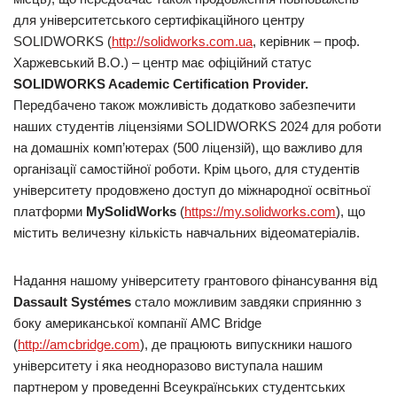
для університетського сертифікаційного центру
SOLIDWORKS (
http://solidworks.com.ua
, керівник – проф.
Харжевський В.О.) – центр має офіційний статус
SOLIDWORKS
Academic
Certification
Provider
.
Передбачено також можливість додатково забезпечити
наших студентів ліцензіями SOLIDWORKS 2024 для роботи
на домашніх комп’ютерах (500 ліцензій), що важливо для
організації самостійної роботи. Крім цього, для студентів
університету продовжено доступ до міжнародної освітньої
платформи
MySolidWorks
(
https://my.solidworks.com
), що
містить величезну кількість навчальних відеоматеріалів.
Надання нашому університету грантового фінансування від
Dassault
Syst
é
mes
стало можливим завдяки сприянню з
боку американської компанії AMC Bridge
(
http://amcbridge.com
), де працюють випускники нашого
університету і яка неодноразово виступала нашим
партнером у проведенні Всеукраїнських студентських