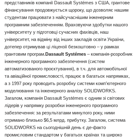
представників компанії Dassault Systémes з США, грантове
фінансування продовжується щороку, що дозволяє нашим
студентам працювати з найсучаснішим інженерним
програмним забезпеченням. Враховуючи здобутки нашого
університету у підготовці сучасних фахівців, наш
університет, на відміну від інших закладів освіти України,
дотепер отримував ці ліцензії безкоштовно – у рамках
грантовим програм.
Dassault Systémes
– компанія-розробник
інженерного програмного забезпечення (систем
автоматизованого проєктування), в т.ч. для автомобільної
та авіаційної промисловості, працює в багатьох напрямках,
а з 1997 року проводить розробку системи комп’ютерного
моделювання та інженерного аналізу SOLIDWORKS.
Загалом, компанія Dassault Systémes є одним зі світових
лідерів у напрямку розробки інженерного програмного
забезпечення: за результатами минулого року, ними
отримано близько $6,5 млрд. прибутку. Загалом, система
SOLIDWORKS на сьогоднішній день є де-факто
промисловим стандартом у багатьох країнах та широко