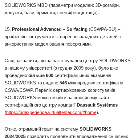
SOLIDWORKS MBD (параметри моделей: 3D-розміри,
допуски, бази, примітки, специфікації тощо).
15.
Professional
Advanced
–
Surfacing
(CSWPA-SU) –
професійні інструменти створення складних деталей з
використання моделювання поверхнями.
Слід зазначити, що за час існування центру SOLIDWORKS
в нашому університеті (з грудня 2009 року), було вже
проведено
більше 600
сертифікаційних екзаменів
SOLIDWORKS та видано
546
міжнародних сертифікатів
CSWA/CSWP. Перелік сертифікованих користувачів
SOLIDWORKS можна знайти на офіційному сайті
сертифікаційного центру компанії
Dassault
Syst
é
mes
(
https://3dexperience.virtualtester.com/#home
).
Отже, отриманий грант на систему
SOLIDWORKS
2024/2025
дозволить продовжити впровадження сучасних