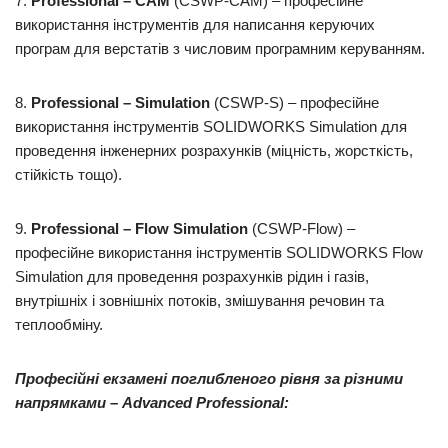
7.
Professional
–
CAM
(CSWP-CAM) – професійне
використання інструментів для написання керуючих
програм для верстатів з числовим програмним керуванням.
8.
Professional
–
Simulation
(CSWP-S) – професійне
використання інструментів SOLIDWORKS Simulation для
проведення інженерних розрахунків (міцність, жорсткість,
стійкість тощо).
9.
Professional – Flow Simulation
(CSWP-Flow) –
професійне використання інструментів SOLIDWORKS Flow
Simulation для проведення розрахунків рідин і газів,
внутрішніх і зовнішніх потоків, змішування речовин та
теплообміну.
Професійні екзамені поглибленого рівня за різними
напрямками –
Advanced
Professional
: