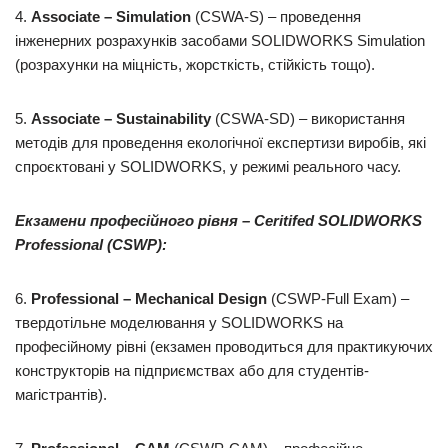
4.
Associate
–
Simulation
(CSWA-S) – проведення
інженерних розрахунків засобами SOLIDWORKS Simulation
(розрахунки на міцність, жорсткість, стійкість тощо).
5.
Associate
–
Sustainability
(CSWA-SD) – використання
методів для проведення екологічної експертизи виробів, які
спроєктовані у SOLIDWORKS, у режимі реального часу.
Екзамени професійного рівня –
Ceritifed
SOLIDWORKS
Professional
(
CSWP
):
6.
Professional
–
Mechanical
Design
(CSWP-Full Exam) –
твердотільне моделювання у SOLIDWORKS на
професійному рівні (екзамен проводиться для практикуючих
конструкторів на підприємствах або для студентів-
магістрантів).